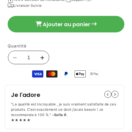
22,90 €
habituel
Livraison Suivie
Ajouter au panier
Quantité
Réduire
Augmenter
la
la
Moyens
quantité
quantité
de
de
de
paiement
Porte
Porte
Couteaux
Couteaux
Je l'adore
à
à
Support
Support
"La qualité est incroyable , je suis vraiment satisfaite de ces
Magnétique
Magnétique
produits. C’est exactement ce dont j’avais besoin ! Je
recommande à 100 %." –
Sofia R.
|
|
★★★★★
Rangement
Rangement
Mural
Mural