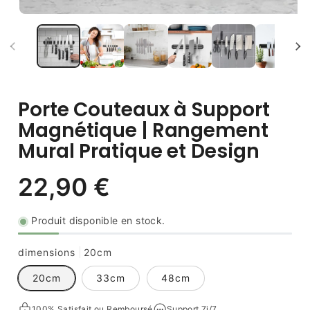
Porte Couteaux à Support
Magnétique | Rangement
Mural Pratique et Design
Produit disponible en stock.
dimensions
20cm
20cm
33cm
48cm
Prix
100% Satisfait ou Remboursé
Support 7j/7