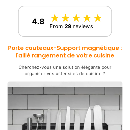
Pratique
Pratique
et
et
Design
Design
☆
★
☆
★
☆
★
☆
★
☆
★
4.8
From
29
reviews
Porte couteaux-Support magnétique :
l'allié rangement de votre cuisine
Cherchez-vous une solution élégante pour
organiser vos ustensiles de cuisine ?