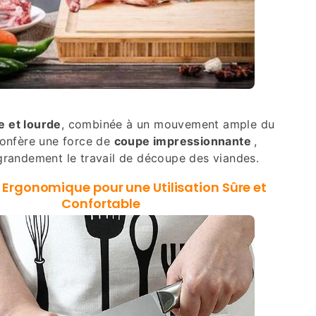
e et lourde
, combinée à un mouvement ample du
 confère une force de
coupe impressionnante
,
 grandement le travail de découpe des viandes.
 Ergonomique pour une Utilisation Sûre et
Confortable