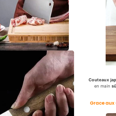
Couteaux ja
en main
sû
Grace aux