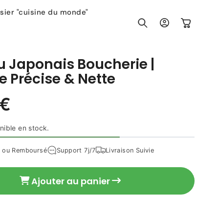
sier "cuisine du monde"
Connexion
Panier
 Japonais Boucherie |
 Précise & Nette
34,90 €
Prix
nible en stock.
habituel
t ou Remboursé
Support 7j/7
Livraison Suivie
Ajouter au panier