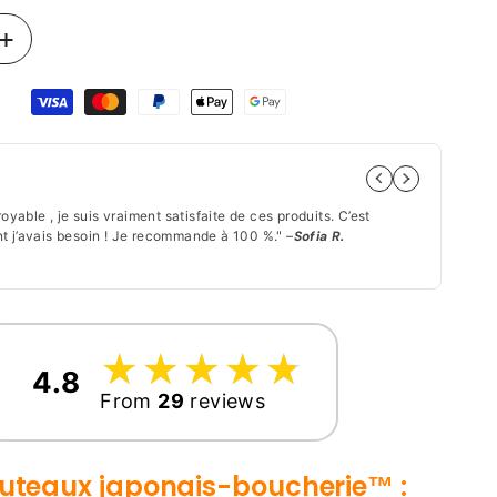
Augmenter
la
quantité
de
Couteau
Japonais
Par
Boucherie
|
royable , je suis vraiment satisfaite de ces produits. C’est
"Les
Découpe
 j’avais besoin ! Je recommande à 100 %." –
Sofia R.
! Je
Précise
★★
&amp;
Nette
☆
★
☆
★
☆
★
☆
★
☆
★
4.8
From
29
reviews
uteaux japonais-boucherie™
: