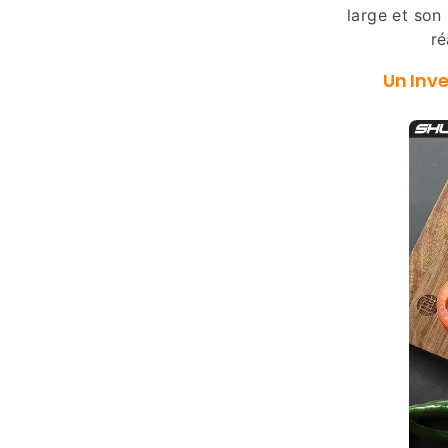
large et son
ré
Un Inv