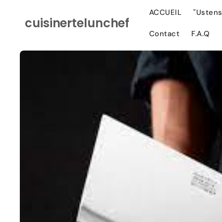
Ignorer et
passer au
ACCUEIL
"Ustens
cuisinertelunchef
contenu
Contact
F.A.Q
Passer aux
informations
produits