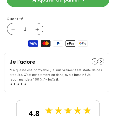
66,90 €
habituel
Quantité
Réduire
Augmenter
la
la
Moyens
quantité
quantité
de
de
de
paiement
Couteau
Couteau
Japonais
Japonais
Je l'adore
Damas
Damas
|
|
"La qualité est incroyable , je suis vraiment satisfaite de ces
Lame
Lame
produits. C’est exactement ce dont j’avais besoin ! Je
recommande à 100 %." –
Sofia R.
Forgée
Forgée
★★★★★
&amp;
&amp;
Ultra-
Ultra-
Précise
Précise
☆
★
☆
★
☆
★
☆
★
☆
★
4.8