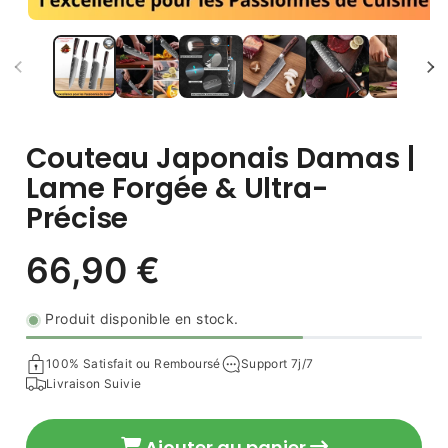
Couteau Japonais Damas |
Lame Forgée & Ultra-
Précise
Produit disponible en stock.
100% Satisfait ou Remboursé
Support 7j/7
Livraison Suivie
Prix
Ajouter au panier