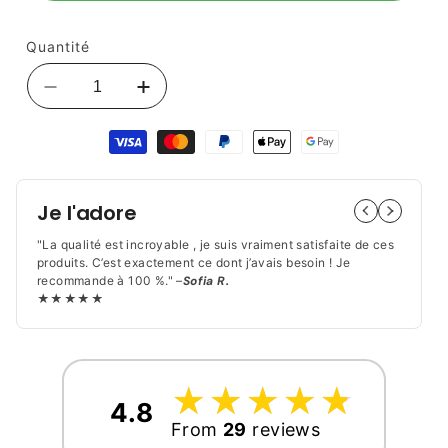
promotionnel
Quantité
Réduire
Augmenter
la
la
Moyens
quantité
quantité
de
de
de
paiement
Couteau
Couteau
Coupe-
Coupe-
Je l'adore
Pastèque
Pastèque
|
|
"La qualité est incroyable , je suis vraiment satisfaite de ces
Découpe
Découpe
produits. C’est exactement ce dont j’avais besoin ! Je
recommande à 100 %." –
Sofia R.
Nette
Nette
★★★★★
et
et
Rapide
Rapide
☆
★
☆
★
☆
★
☆
★
☆
★
4.8
From
29
reviews