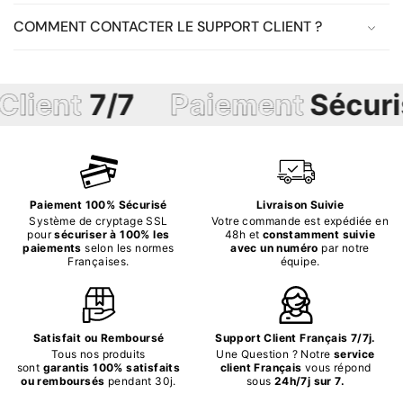
COMMENT CONTACTER LE SUPPORT CLIENT ?
ent
7/7
Paiement
Sécurisé
Paiement 100% Sécurisé
Livraison Suivie
Système de cryptage SSL
Votre commande est expédiée en
pour
sécuriser à 100% les
48h et
constamment suivie
paiements
selon les normes
avec un numéro
par notre
Françaises.
équipe.
Satisfait ou Remboursé
Support Client Français 7/7j.
Tous nos produits
Une Question ? Notre
service
sont
garantis 100% satisfaits
client Français
vous répond
ou remboursés
pendant 30j.
sous
24h/7j sur 7.