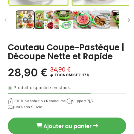
Couteau Coupe-Pastèque |
Découpe Nette et Rapide
Produit disponible en stock.
100% Satisfait ou Remboursé
Support 7j/7
Livraison Suivie
34,90 €
28,90 €
Prix
Prix
Ajouter au panier
ÉCONOMISEZ 17%
habituel