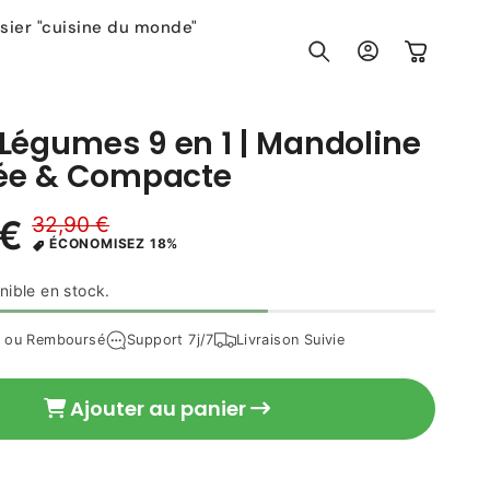
sier "cuisine du monde"
Connexion
Panier
égumes 9 en 1 | Mandoline
sée & Compacte
32,90 €
26,90 €
Prix
nible en stock.
Prix
ÉCONOMISEZ 18%
habituel
promotionnel
t ou Remboursé
Support 7j/7
Livraison Suivie
Ajouter au panier