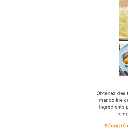
Obtenez des t
mandoline c
ingrédients 
temp
Sécurité 