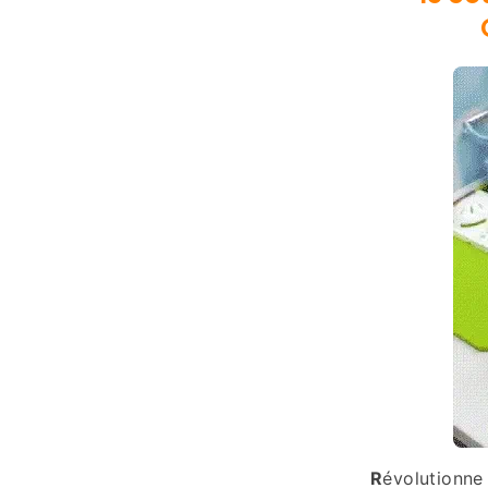
R
évolutionne 