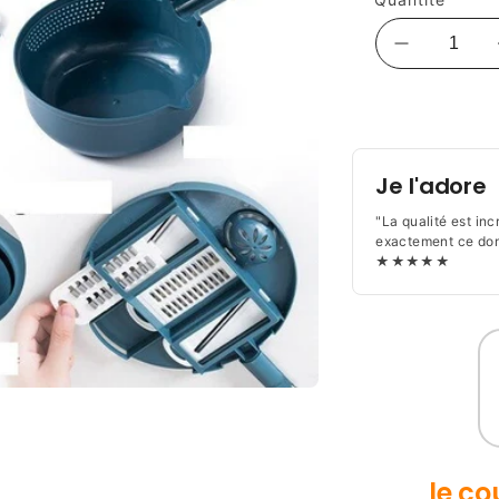
Réduire
la
Moyens
quantité
de
de
Coupe-
paiement
Légumes
Je l'adore
9
en
"La qualité est inc
1
exactement ce dont
★★★★★
|
Mandoline
Sécurisée
&amp;
Compacte
le co