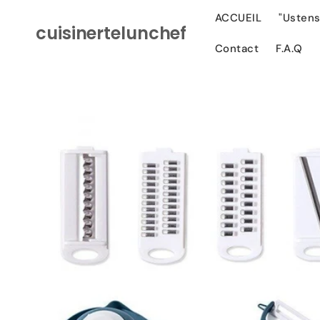
Ignorer et
passer au
ACCUEIL
"Ustens
cuisinertelunchef
contenu
Contact
F.A.Q
Passer aux
informations
produits