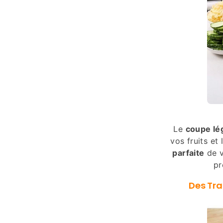
Le
coupe l
vos fruits et
parfaite
de v
pr
Des Tra