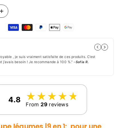
Augmenter
la
quantité
de
Coupe-
Légumes
Par
9
en
royable , je suis vraiment satisfaite de ces produits. C’est
"Les
1
 j’avais besoin ! Je recommande à 100 %." –
Sofia R.
! Je
|
★★
Mandoline
Sécurisée
&amp;
Compacte
☆
★
☆
★
☆
★
☆
★
☆
★
4.8
From
29
reviews
upe légumes |9 en 1: pour une