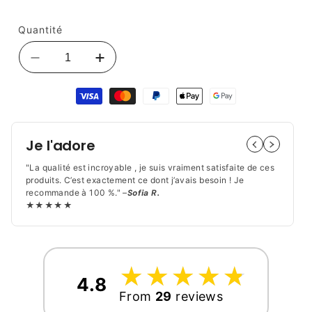
Quantité
Réduire
Augmenter
la
la
Moyens
quantité
quantité
de
de
de
paiement
Aiguiseur
Aiguiseur
Couteau
Couteau
Je l'adore
Portable
Portable
|
|
"La qualité est incroyable , je suis vraiment satisfaite de ces
Léger
Léger
produits. C’est exactement ce dont j’avais besoin ! Je
recommande à 100 %." –
Sofia R.
&amp;
&amp;
★★★★★
Pratique
Pratique
☆
★
☆
★
☆
★
☆
★
☆
★
4.8
From
29
reviews