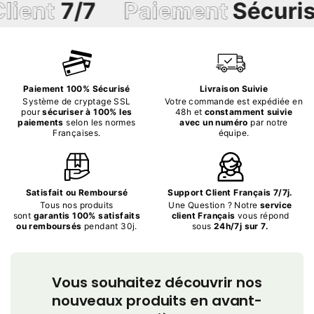
ent
7/7
Paiement
Sécurisé
Paiement 100% Sécurisé
Livraison Suivie
Système de cryptage SSL
Votre commande est expédiée en
pour
sécuriser à 100% les
48h et
constamment suivie
paiements
selon les normes
avec un numéro
par notre
Françaises.
équipe.
Satisfait ou Remboursé
Support Client Français 7/7j.
Tous nos produits
Une Question ? Notre
service
sont
garantis 100% satisfaits
client Français
vous répond
ou remboursés
pendant 30j.
sous
24h/7j sur 7.
Vous souhaitez découvrir nos
nouveaux produits en avant-