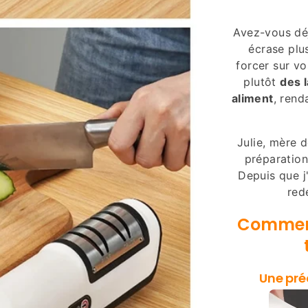
Avez-vous déj
écrase plu
forcer sur v
plutôt
des 
aliment
, rend
Julie, mère d
préparatio
Depuis que j
red
Comment
Une pré