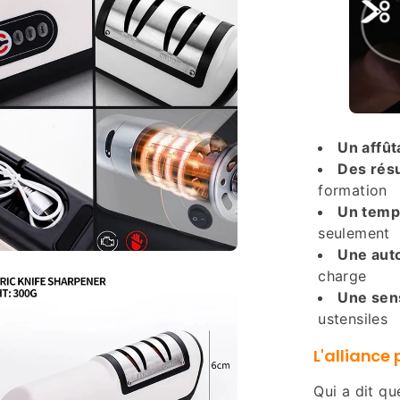
Un affût
Des résu
formation
Un temps
seulement
Une aut
charge
Une sens
ustensiles
L'alliance
Qui a dit qu