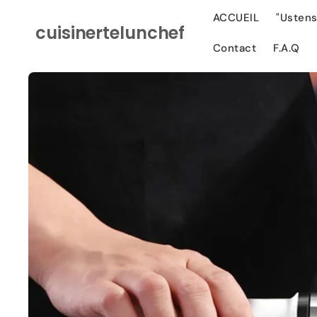
Ignorer et
passer au
ACCUEIL
"Ustens
cuisinertelunchef
contenu
Contact
F.A.Q
Passer aux
informations
produits