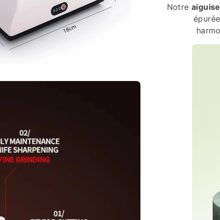
Notre
aiguis
épurée
harmo