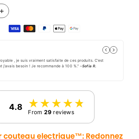
Augmenter
la
quantité
de
Aiguiseur
Couteau
Par
Électrique
|
royable , je suis vraiment satisfaite de ces produits. C’est
"Les
Affûtage
 j’avais besoin ! Je recommande à 100 %." –
Sofia R.
! Je
ue
Automatique
★★
☆
★
☆
★
☆
★
☆
★
☆
★
4.8
From
29
reviews
r couteau electrique™: Redonnez