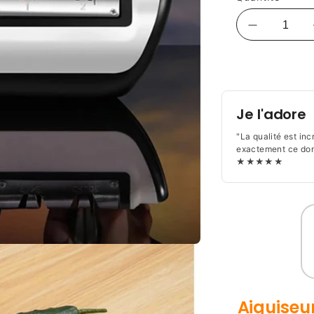
Réduire
la
Moyens
quantité
de
de
Aiguiseur
paiement
Couteau
Je l'adore
Électrique
|
"La qualité est inc
Affûtage
exactement ce dont
★★★★★
Automatiq
Aiguiseu