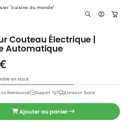
sier "cuisine du monde"
Connexion
Panier
ur Couteau Électrique |
ge Automatique
36,90 €
Prix
nible en stock.
habituel
t ou Remboursé
Support 7j/7
Livraison Suivie
Ajouter au panier