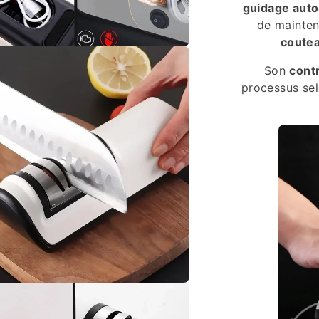
guidage auto
de mainteni
coutea
Son
contr
processus sel